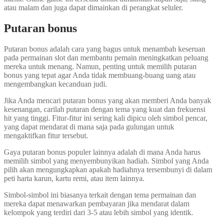
atau malam dan juga dapat dimainkan di perangkat seluler.
Putaran bonus
Putaran bonus adalah cara yang bagus untuk menambah keseruan
pada permainan slot dan membantu pemain meningkatkan peluang
mereka untuk menang. Namun, penting untuk memilih putaran
bonus yang tepat agar Anda tidak membuang-buang uang atau
mengembangkan kecanduan judi.
Jika Anda mencari putaran bonus yang akan memberi Anda banyak
kesenangan, carilah putaran dengan tema yang kuat dan frekuensi
hit yang tinggi. Fitur-fitur ini sering kali dipicu oleh simbol pencar,
yang dapat mendarat di mana saja pada gulungan untuk
mengaktifkan fitur tersebut.
Gaya putaran bonus populer lainnya adalah di mana Anda harus
memilih simbol yang menyembunyikan hadiah. Simbol yang Anda
pilih akan mengungkapkan apakah hadiahnya tersembunyi di dalam
peti harta karun, kartu remi, atau item lainnya.
Simbol-simbol ini biasanya terkait dengan tema permainan dan
mereka dapat menawarkan pembayaran jika mendarat dalam
kelompok yang terdiri dari 3-5 atau lebih simbol yang identik.