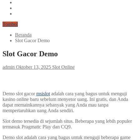
Tombol
Beranda
Slot Gacor Demo
Slot Gacor Demo
admin
Oktober 13, 2025
Slot Online
Demo slot gacor
msislot
adalah cara yang bagus untuk menguji
kasino online baru sebelum menyetor uang. Ini gratis, dan Anda
dapat memainkannya sebanyak yang Anda mau tanpa
mempertaruhkan uang Anda sendiri.
Slot demo tersedia di sejumlah situs. Beberapa yang lebih populer
termasuk Pragmatic Play dan CQ9.
Demo slot adalah cara yang bagus untuk menguji beberapa game