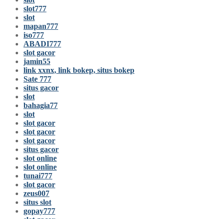
slot777
slot
mapan777
iso777
ABADI777
slot gacor
jamin55
link xxnx, link bokep, situs bokep
Sate 777
situs gacor
slot
bahagia77
slot
slot gacor
slot gacor
slot gacor
situs gacor
slot online
slot online
tunai777
slot gacor
zeus007
situs slot
gopay777