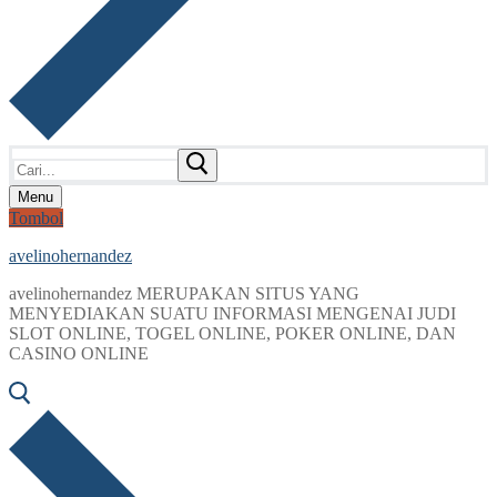
Cari:
Menu
Tombol
avelinohernandez
avelinohernandez MERUPAKAN SITUS YANG
MENYEDIAKAN SUATU INFORMASI MENGENAI JUDI
SLOT ONLINE, TOGEL ONLINE, POKER ONLINE, DAN
CASINO ONLINE