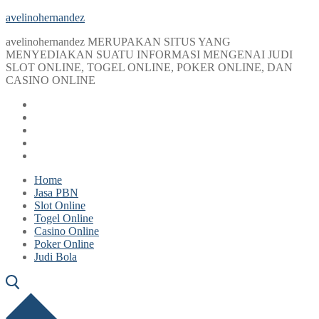
Lompat
Menu
Tutup
avelinohernandez
ke
avelinohernandez MERUPAKAN SITUS YANG
konten
MENYEDIAKAN SUATU INFORMASI MENGENAI JUDI
SLOT ONLINE, TOGEL ONLINE, POKER ONLINE, DAN
CASINO ONLINE
Home
Jasa PBN
Slot Online
Togel Online
Casino Online
Poker Online
Judi Bola