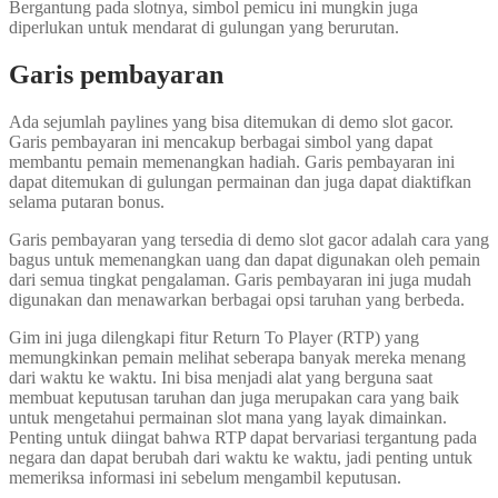
Bergantung pada slotnya, simbol pemicu ini mungkin juga
diperlukan untuk mendarat di gulungan yang berurutan.
Garis pembayaran
Ada sejumlah paylines yang bisa ditemukan di demo slot gacor.
Garis pembayaran ini mencakup berbagai simbol yang dapat
membantu pemain memenangkan hadiah. Garis pembayaran ini
dapat ditemukan di gulungan permainan dan juga dapat diaktifkan
selama putaran bonus.
Garis pembayaran yang tersedia di demo slot gacor adalah cara yang
bagus untuk memenangkan uang dan dapat digunakan oleh pemain
dari semua tingkat pengalaman. Garis pembayaran ini juga mudah
digunakan dan menawarkan berbagai opsi taruhan yang berbeda.
Gim ini juga dilengkapi fitur Return To Player (RTP) yang
memungkinkan pemain melihat seberapa banyak mereka menang
dari waktu ke waktu. Ini bisa menjadi alat yang berguna saat
membuat keputusan taruhan dan juga merupakan cara yang baik
untuk mengetahui permainan slot mana yang layak dimainkan.
Penting untuk diingat bahwa RTP dapat bervariasi tergantung pada
negara dan dapat berubah dari waktu ke waktu, jadi penting untuk
memeriksa informasi ini sebelum mengambil keputusan.